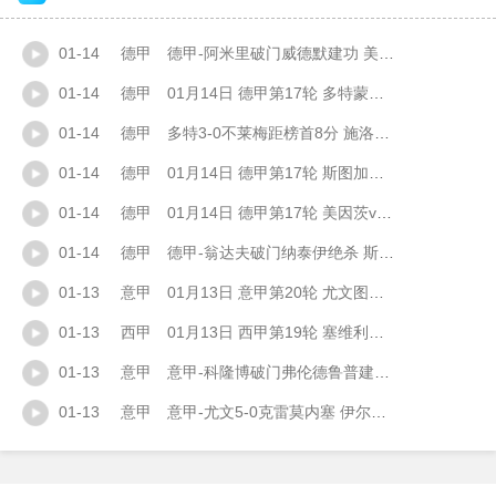
01-14
德甲
德甲-阿米里破门威德默建功 美因茨2-1海登海姆
01-14
德甲
01月14日 德甲第17轮 多特蒙德vs不莱梅 全场录像
01-14
德甲
多特3-0不莱梅距榜首8分 施洛特贝克头球破门萨比策吉拉西建功
01-14
德甲
01月14日 德甲第17轮 斯图加特vs法兰克福 全场录像
01-14
德甲
01月14日 德甲第17轮 美因茨vs海登海姆 全场录像
01-14
德甲
德甲-翁达夫破门纳泰伊绝杀 斯图加特3-2法兰克福
01-13
意甲
01月13日 意甲第20轮 尤文图斯vs克雷莫内塞 全场录像
01-13
西甲
01月13日 西甲第19轮 塞维利亚vs塞尔塔 全场录像
01-13
意甲
意甲-科隆博破门弗伦德鲁普建功 热那亚3-0完胜卡利亚里
01-13
意甲
意甲-尤文5-0克雷莫内塞 伊尔迪兹、戴维破门麦肯尼造乌龙+建功