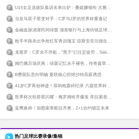
U15女足选拔队集训名单出炉：桑妮娜领衔 古雅沙回归教练席
当皇马双子星变对手：C罗与J罗的世界杯重逢记
金融血脉浇灌民间绿茵 浦发银行与上海街镇足球的不解之缘
枪手半路杀出争抢红军青训瑰宝 琼斯安菲尔德生涯或将落幕
龙塞罗：C罗永不停歇，"黑子"们注定徒劳，Siiiiiiuuuuu！
姆巴佩百场庆典：绿茵记忆永不褪色，传奇篇章未完待续
B费留队意向明确 曼联核心拒绝沙特高薪诱惑
41岁C罗再创神迹！双响炮轰碎纪录 六届世界杯破门前无古人
世界杯次轮群星闪耀：梅罗姆哈齐爆发 库拉索老门神创纪录
蓝鹰换帅！加图索掌舵拉齐奥，2+1合约锁定未来
热门足球比赛录像/集锦