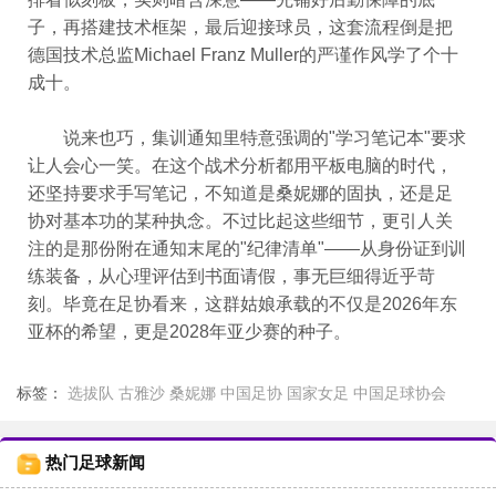
子，再搭建技术框架，最后迎接球员，这套流程倒是把
德国技术总监Michael Franz Muller的严谨作风学了个十
成十。
说来也巧，集训通知里特意强调的"学习笔记本"要求
让人会心一笑。在这个战术分析都用平板电脑的时代，
还坚持要求手写笔记，不知道是桑妮娜的固执，还是足
协对基本功的某种执念。不过比起这些细节，更引人关
注的是那份附在通知末尾的"纪律清单"——从身份证到训
练装备，从心理评估到书面请假，事无巨细得近乎苛
刻。毕竟在足协看来，这群姑娘承载的不仅是2026年东
亚杯的希望，更是2028年亚少赛的种子。
标签：
选拔队
古雅沙
桑妮娜
中国足协
国家女足
中国足球协会
热门足球新闻