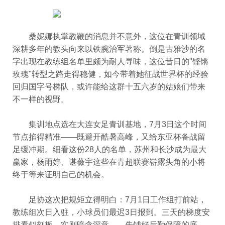
桑妮娜执掌教鞭的消息并不意外，这位在青训领域
深耕多年的教头向来以铁腕治军著称。倒是古雅沙的名
字出现在教练组名单里颇为耐人寻味，这位昔日的"铿锵
玫瑰"转型之路走得稳健，如今带着她征战世界杯的经验
回归国字号梯队，或许能给这群十五六岁的姑娘们带来
不一样的视野。
集训地点选在大连女足青训基地，7月3日这个时间
节点掐得精准——既避开酷暑高峰，又给东亚杯备战留
足缓冲期。细看这份28人的名单，苏州和长沙成为最大
赢家，杨雨婷、谌薇宇这些在青超联赛崭露头角的小将
终于等来证明自己的机会。
足协这次把规矩立得明白：7月1日工作组打前站，
教练组次日入驻，小球员们最迟3日报到。三天的梯度安
排看似刻板，实则暗含深意——先铺好后勤保障的底