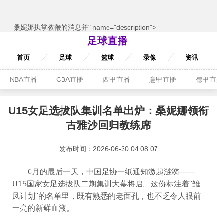
桑妮娜执掌教鞭的消息并" name="description">
足球直播
首页
足球
篮球
录像
资讯
NBA直播
CBA直播
西甲直播
意甲直播
德甲直
U15女足选拔队集训名单出炉：桑妮娜领衔
古雅沙回归教练席
发布时间：2026-06-30 04:08:07
6月的最后一天，中国足协一纸通知激起涟漪——
U15国家女足选拔队二期集训大幕将启。这份标注着"雏
凤计划"的名单里，既有熟悉的老面孔，也不乏令人眼前
一亮的新鲜血液。