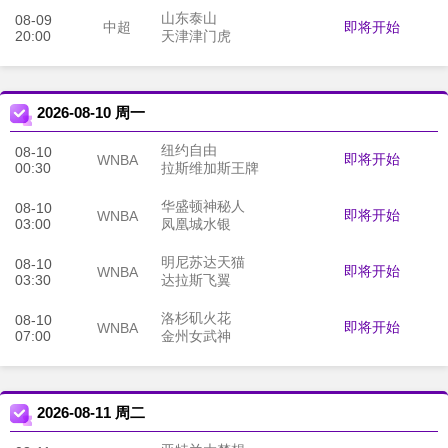
山东泰山
08-09
即将开始
中超
20:00
天津津门虎
2026-08-10 周一
纽约自由
08-10
即将开始
WNBA
00:30
拉斯维加斯王牌
华盛顿神秘人
08-10
即将开始
WNBA
03:00
凤凰城水银
明尼苏达天猫
08-10
即将开始
WNBA
03:30
达拉斯飞翼
洛杉矶火花
08-10
即将开始
WNBA
07:00
金州女武神
2026-08-11 周二