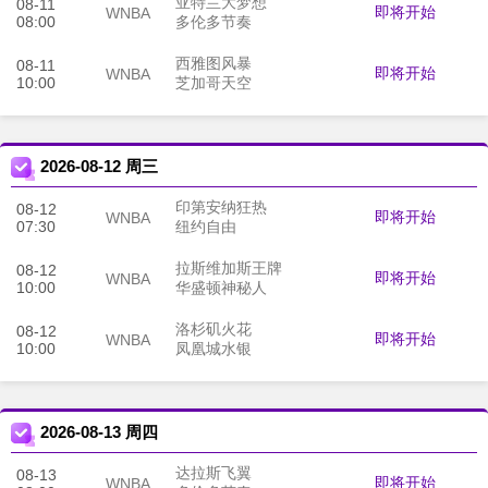
亚特兰大梦想
08-11
即将开始
WNBA
08:00
多伦多节奏
西雅图风暴
08-11
即将开始
WNBA
10:00
芝加哥天空
2026-08-12 周三
印第安纳狂热
08-12
即将开始
WNBA
07:30
纽约自由
拉斯维加斯王牌
08-12
即将开始
WNBA
10:00
华盛顿神秘人
洛杉矶火花
08-12
即将开始
WNBA
10:00
凤凰城水银
2026-08-13 周四
达拉斯飞翼
08-13
即将开始
WNBA