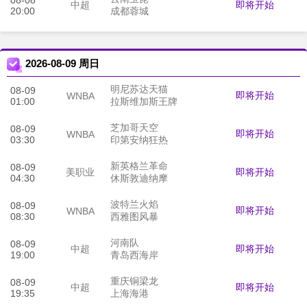
08-08
即将开始
中超
20:00
成都蓉城
2026-08-09 周日
明尼苏达天猫
08-09
即将开始
WNBA
01:00
拉斯维加斯王牌
芝加哥天空
08-09
即将开始
WNBA
03:30
印第安纳狂热
新英格兰革命
08-09
即将开始
美职业
04:30
休斯敦迪纳摩
波特兰火焰
08-09
即将开始
WNBA
08:30
西雅图风暴
河南队
08-09
即将开始
中超
19:00
青岛西海岸
重庆铜梁龙
08-09
即将开始
中超
19:35
上海海港