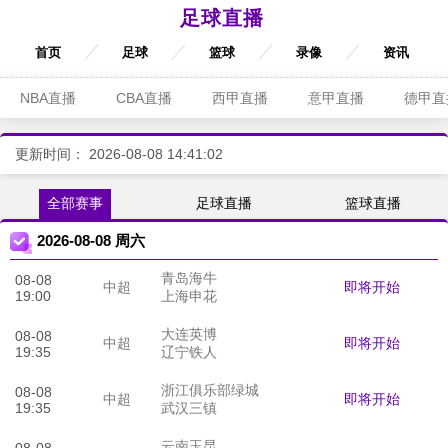
足球直播
首页
足球
篮球
录像
资讯
NBA直播
CBA直播
西甲直播
意甲直播
德甲直
更新时间：
2026-08-08 14:41:02
全部赛事
足球直播
篮球直播
2026-08-08 周六
青岛海牛
08-08
即将开始
中超
19:00
上海申花
大连英博
08-08
即将开始
中超
19:35
辽宁铁人
浙江俱乐部绿城
08-08
即将开始
中超
19:35
武汉三镇
云南玉昆