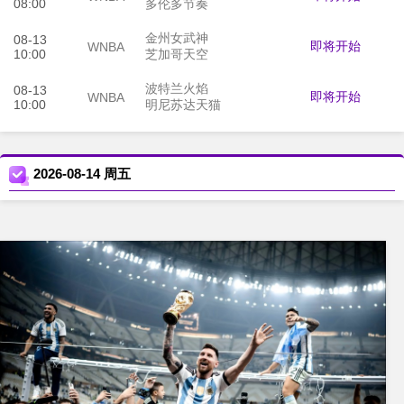
08:00
多伦多节奏
金州女武神
08-13
即将开始
WNBA
10:00
芝加哥天空
波特兰火焰
08-13
即将开始
WNBA
10:00
明尼苏达天猫
2026-08-14 周五