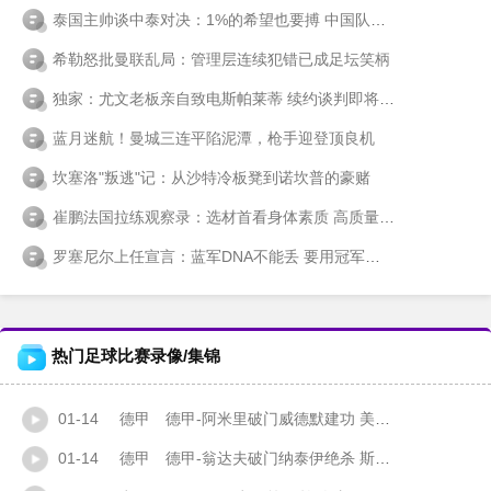
泰国主帅谈中泰对决：1%的希望也要搏 中国队体格优势成焦点
希勒怒批曼联乱局：管理层连续犯错已成足坛笑柄
独家：尤文老板亲自致电斯帕莱蒂 续约谈判即将启动
蓝月迷航！曼城三连平陷泥潭，枪手迎登顶良机
坎塞洛"叛逃"记：从沙特冷板凳到诺坎普的豪赌
崔鹏法国拉练观察录：选材首看身体素质 高质量比赛才是成长关键
罗塞尼尔上任宣言：蓝军DNA不能丢 要用冠军点燃斯坦福桥
热门足球比赛录像/集锦
01-14
德甲
德甲-阿米里破门威德默建功 美因茨2-1海登海姆
01-14
德甲
德甲-翁达夫破门纳泰伊绝杀 斯图加特3-2法兰克福