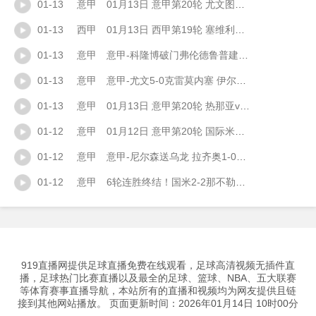
01-13
意甲
01月13日 意甲第20轮 尤文图斯vs克雷莫内塞 全场录像
01-13
西甲
01月13日 西甲第19轮 塞维利亚vs塞尔塔 全场录像
01-13
意甲
意甲-科隆博破门弗伦德鲁普建功 热那亚3-0完胜卡利亚里
01-13
意甲
意甲-尤文5-0克雷莫内塞 伊尔迪兹、戴维破门麦肯尼造乌龙+建功
01-13
意甲
01月13日 意甲第20轮 热那亚vs卡利亚里 全场录像
01-12
意甲
01月12日 意甲第20轮 国际米兰vs那不勒斯 全场录像
01-12
意甲
意甲-尼尔森送乌龙 拉齐奥1-0维罗纳
01-12
意甲
6轮连胜终结！国米2-2那不勒斯 麦克托米奈双响恰20点射孔蒂染红
919直播网提供足球直播免费在线观看，足球高清视频无插件直
播，足球热门比赛直播以及最全的足球、篮球、NBA、五大联赛
等体育赛事直播导航，本站所有的直播和视频均为网友提供且链
接到其他网站播放。 页面更新时间：2026年01月14日 10时00分