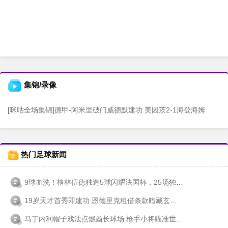
集锦/录像
[咪咕全场集锦]德甲-阿米里破门威德默建功 美因茨2-1海登海姆
热门足球新闻
9球血洗！格林伍德独造5球闪耀法国杯，25场独揽19+6渐入佳境
19岁天才首秀即建功 恩德里克租借条款暗藏玄机：25场首发=免单
马丁内利帽子戏法点燃酋长球场 枪手小将瞄准世界杯梦想