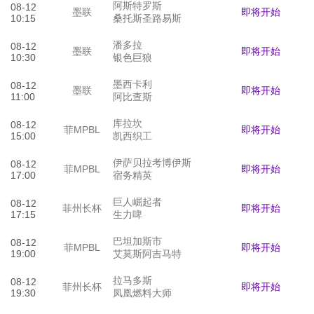
阿斯特罗斯
08-12
即将开始
墨联
10:15
桑托斯圣路易斯
潘多拉
08-12
即将开始
墨联
10:30
银色巨狼
墨西卡利
08-12
即将开始
墨联
11:00
阿比查斯
库拉坎
08-12
即将开始
菲MPBL
15:00
凯西织工
伊萨贝拉考博伊斯
08-12
即将开始
菲MPBL
17:00
宿务精英
巨人崛起者
08-12
即将开始
菲州长杯
17:15
生力啤
巴坦加斯市
08-12
即将开始
菲MPBL
19:00
艾莫斯阿吉马特
拉马多斯
08-12
即将开始
菲州长杯
19:30
凤凰燃料大师