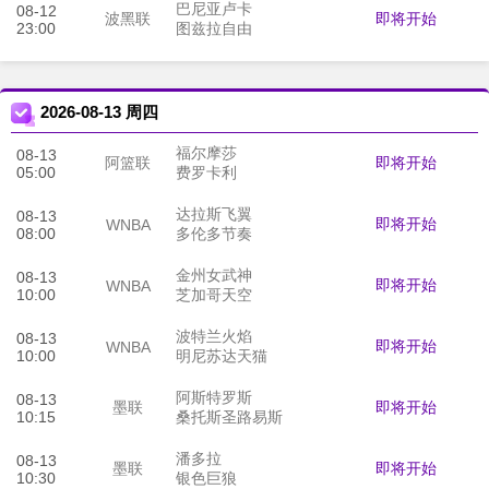
巴尼亚卢卡
08-12
即将开始
波黑联
23:00
图兹拉自由
2026-08-13 周四
福尔摩莎
08-13
即将开始
阿篮联
05:00
费罗卡利
达拉斯飞翼
08-13
即将开始
WNBA
08:00
多伦多节奏
金州女武神
08-13
即将开始
WNBA
10:00
芝加哥天空
波特兰火焰
08-13
即将开始
WNBA
10:00
明尼苏达天猫
阿斯特罗斯
08-13
即将开始
墨联
10:15
桑托斯圣路易斯
潘多拉
08-13
即将开始
墨联
10:30
银色巨狼