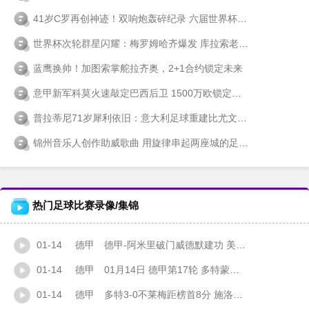
41岁C罗再创神迹！双响炮轰碎纪录 六届世界杯破门前无古人
世界杯次轮群星闪耀：梅罗姆哈齐爆发 库拉索老门神创纪录
蓝鹰换帅！加图索掌舵拉齐奥，2+1合约锁定未来
意甲新军科莫火速敲定巴西后卫 1500万欧锁定克鲁塞罗新星凯基
普拉蒂尼71岁犀利依旧：意大利足球重建比尤文更迫切
锦州音乐人创作助威歌曲 用旋律串起两座城的足球情缘
热门足球比赛录像/集锦
01-14
德甲
德甲-阿米里破门威德默建功 美因茨2-1海登海姆
01-14
德甲
01月14日 德甲第17轮 多特蒙德vs不莱梅 全场录像
01-14
德甲
多特3-0不莱梅距榜首8分 施洛特贝克头球破门萨比策吉拉西建功