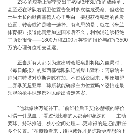
23岁的琼斯上赛季交出了49场3球3助攻的成绩单，
甚至还在球队右后卫位置告急时多次临危受命。但这位
土生土长的默西塞德人心里明白，要想获得稳定的首发
位置，转会或许是唯一选择。有意思的是，就在《米兰
体育报》报道他同意加盟国米后不久，利物浦连续拒绝
了两份报价——1800万和2100万英镑的报价与红军3500
万的心理价位相去甚远。
正当所有人都以为这出转会肥皂剧将陷入僵局时，
《每日邮报》的默西塞德跟队记者爆出猛料：阿森纳主
帅阿尔特塔对琼斯青睐有加。不过话说回来，即便加盟
上赛季英超亚军，琼斯就能确保主力位置吗？恐怕连最
乐观的枪手球迷都难以给出肯定答案。
"他就像块万能补丁。"前维拉后卫艾伦·赫顿的评价
可谓一针见血，"看过他比赛的人都会印象深刻——主动
要球、持球推进、狭小空间处理......更难得的是还能胜任
多个位置。"在赫顿看来，维拉或许才是琼斯更理想的下