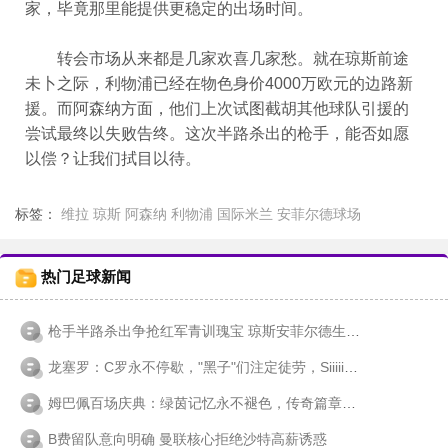
家，毕竟那里能提供更稳定的出场时间。
转会市场从来都是几家欢喜几家愁。就在琼斯前途
未卜之际，利物浦已经在物色身价4000万欧元的边路新
援。而阿森纳方面，他们上次试图截胡其他球队引援的
尝试最终以失败告终。这次半路杀出的枪手，能否如愿
以偿？让我们拭目以待。
标签：
维拉
琼斯
阿森纳
利物浦
国际米兰
安菲尔德球场
热门足球新闻
枪手半路杀出争抢红军青训瑰宝 琼斯安菲尔德生涯或将落幕
龙塞罗：C罗永不停歇，"黑子"们注定徒劳，Siiiiiiuuuuu！
姆巴佩百场庆典：绿茵记忆永不褪色，传奇篇章未完待续
B费留队意向明确 曼联核心拒绝沙特高薪诱惑