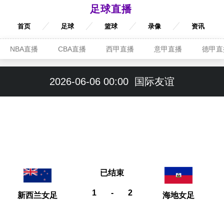
足球直播
首页
足球
篮球
录像
资讯
NBA直播
CBA直播
西甲直播
意甲直播
德甲直
2026-06-06 00:00
国际友谊
已结束
1
-
2
新西兰女足
海地女足