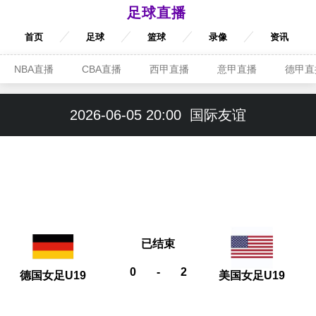
足球直播
首页
足球
篮球
录像
资讯
NBA直播
CBA直播
西甲直播
意甲直播
德甲直
2026-06-05 20:00
国际友谊
已结束
0
-
2
德国女足U19
美国女足U19