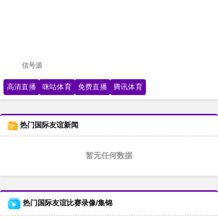
信号源
高清直播
咪咕体育
免费直播
腾讯体育
热门国际友谊新闻
暂无任何数据
热门国际友谊比赛录像/集锦