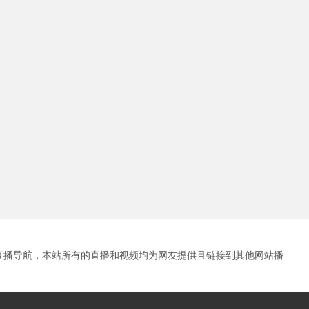
事直播导航，本站所有的直播和视频均为网友提供且链接到其他网站播