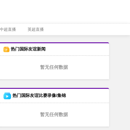
中超直播
英超直播
热门国际友谊新闻
暂无任何数据
热门国际友谊比赛录像/集锦
暂无任何数据