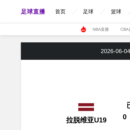
足球直播
首页
足球
篮球
NBA直播
CB
2026-06-04
0
拉脱维亚U19