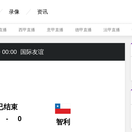
录像
资讯
A直播
西甲直播
意甲直播
德甲直播
法甲直播
 00:00
国际友谊
已结束
-
0
智利