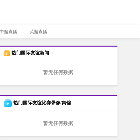
中超直播
英超直播
热门国际友谊新闻
暂无任何数据
热门国际友谊比赛录像/集锦
暂无任何数据