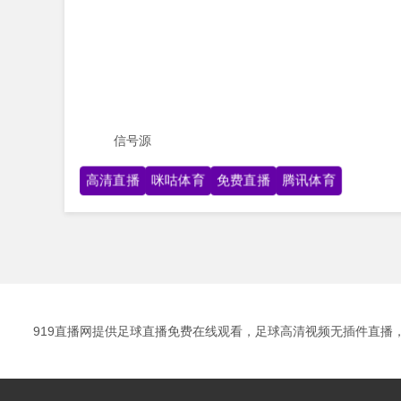
信号源
高清直播
咪咕体育
免费直播
腾讯体育
919直播网提供足球直播免费在线观看，足球高清视频无插件直播