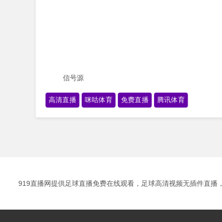
信号源
高清直播
咪咕体育
免费直播
腾讯体育
919直播网提供足球直播免费在线观看，足球高清视频无插件直播