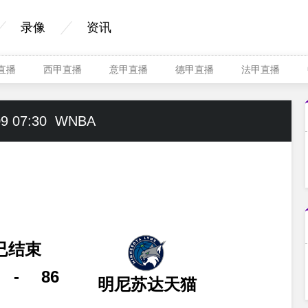
录像
资讯
A直播
西甲直播
意甲直播
德甲直播
法甲直播
9 07:30
WNBA
已结束
-
86
明尼苏达天猫